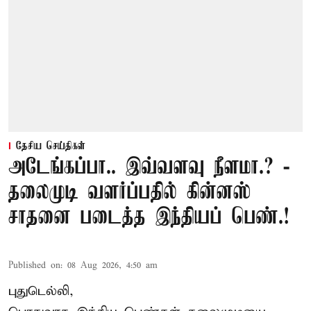
தேசிய செய்திகள்
அடேங்கப்பா.. இவ்வளவு நீளமா.? -
தலைமுடி வளர்ப்பதில் கின்னஸ்
சாதனை படைத்த இந்தியப் பெண்.!
Published on
:
08 Aug 2026, 4:50 am
புதுடெல்லி,