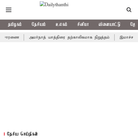
தமிழகம்
தேசியம்
உலகம்
சினிமா
விளையாட்டு
ஜோத
ரணை
அமர்நாத் யாத்திரை தற்காலிகமாக நிறுத்தம்
இமாச்சலத்தில் ப
தேசிய செய்திகள்