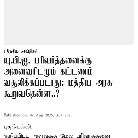
தேசிய செய்திகள்
யு.பி.ஐ. பரிவர்த்தனைக்கு
அனைவரிடமும் கட்டணம்
வசூலிக்கப்படாது: மத்திய அரசு
கூறுவதென்ன..?
Published on
:
09 Aug 2026, 3:34 am
புதுடெல்லி,
குறிப்பிட்ட அளவுக்கு மேல் பரிவர்த்தனை