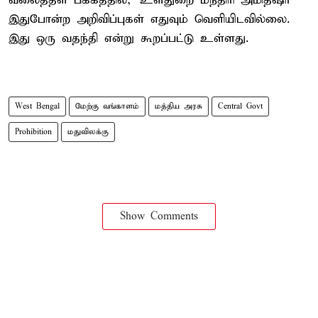
வலைத்தள பக்கத்தில், 'உள்துறை மந்திரி அமித்ஷா
இதுபோன்ற அறிவிப்புகள் எதுவும் வெளியிடவில்லை.
இது ஒரு வதந்தி என்று கூறப்பட்டு உள்ளது.
West Bengal
மேற்கு வங்காளம்
மத்திய அரசு
Central Govt
Prohibition
மதுவிலக்கு
Show Comments