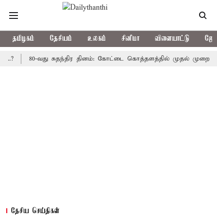
தமிழகம்
தேசியம்
உலகம்
சினிமா
விளையாட்டு
ஜோத
80-வது சுதந்திர தினம்: கோட்டை கொத்தளத்தில் முதல் முறையாக தேசிய
தேசிய செய்திகள்