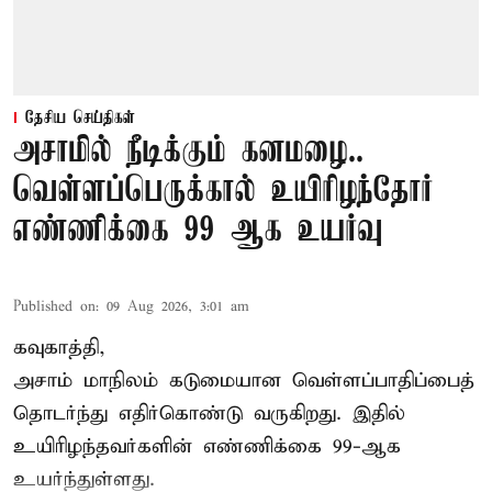
தேசிய செய்திகள்
அசாமில் நீடிக்கும் கனமழை..
வெள்ளப்பெருக்கால் உயிரிழந்தோர்
எண்ணிக்கை 99 ஆக உயர்வு
Published on
:
09 Aug 2026, 3:01 am
கவுகாத்தி,
அசாம்
மாநிலம் கடுமையான வெள்ளப்பாதிப்பைத்
தொடர்ந்து எதிர்கொண்டு வருகிறது. இதில்
உயிரிழந்தவர்களின் எண்ணிக்கை 99-ஆக
உயர்ந்துள்ளது.