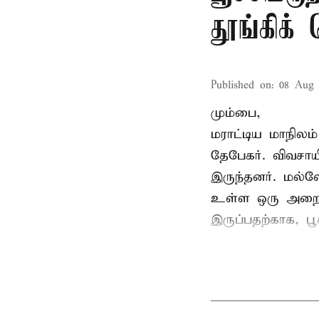
தூங்கிக்
Published on
:
08 Aug 
மும்பை,
மராட்டிய மாநிலம்
தேபேகர். விவசா
இருந்தனர். மல்
உள்ள ஒரு அறையில
இருப்பதற்காக, பூ