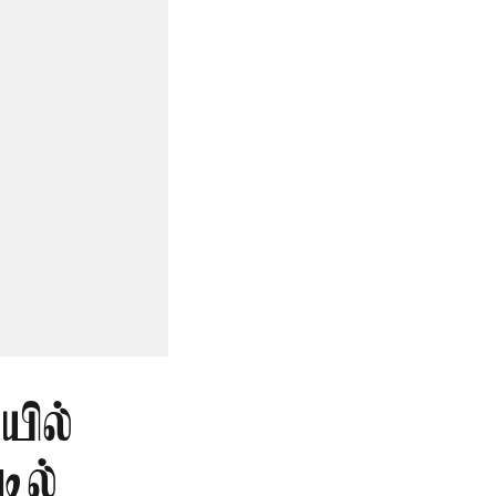
ில்
டில்