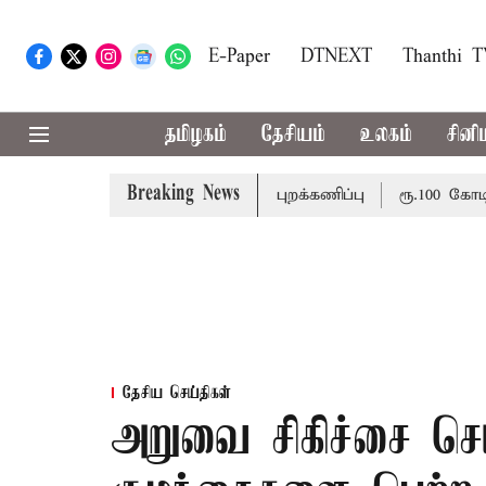
E-Paper
DTNEXT
Thanthi 
தமிழகம்
தேசியம்
உலகம்
சினி
Breaking News
ட்டம்: அதிமுக எம்பிக்கள் புறக்கணிப்பு
ரூ.100 கோடி மத
தேசிய செய்திகள்
அறுவை சிகிச்சை செய