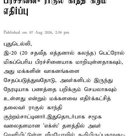
பிரச்சினை- ராகுல் காந்தி கடும்
எதிர்ப்பு
Published on
:
07 Aug 2026, 2:39 pm
புதுடெல்லி,
இ-20 (20 சதவீத எத்தனால் கலந்த) பெட்ரோல்
மிகப்பெரிய பிரச்சினையாக மாறியுள்ளதாகவும்,
அது மக்களின் வாகனங்களை
சேதப்படுத்துவதோடு, அவர்களிடம் இருந்து
நேரடியாக பணத்தை பறிக்கும் செயலாகவும்
உள்ளது என்றும் மக்களவை எதிர்க்கட்சித்
தலைவர் ராகுல் காந்தி
குற்றம்சாட்டினார்.இதுதொடர்பாக சமூக
வலைதளமான 'எக்ஸ்' தளத்தில் அவர்
வெளியிட்டுள்ள வீடியோவில் கூறியிருப்பதாவது:-