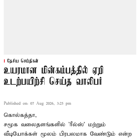
தேசிய செய்திகள்
உயரமான மின்கம்பத்தில் ஏறி
உடற்பயிற்சி செய்த வாலிபர்
Published on
:
07 Aug 2026, 3:25 pm
கொல்கத்தா,
சமூக வலைதளங்களில் '
ரீல்ஸ்
' மற்றும்
வீடியோக்கள் மூலம் பிரபலமாக வேண்டும் என்ற