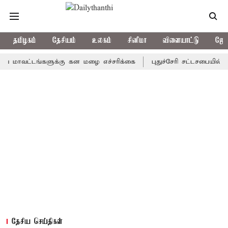
தமிழகம்
தேசியம்
உலகம்
சினிமா
விளையாட்டு
ஜோத
ட்டங்களுக்கு கன மழை எச்சரிக்கை
புதுச்சேரி சட்டசபையில் வரும் 2
தேசிய செய்திகள்