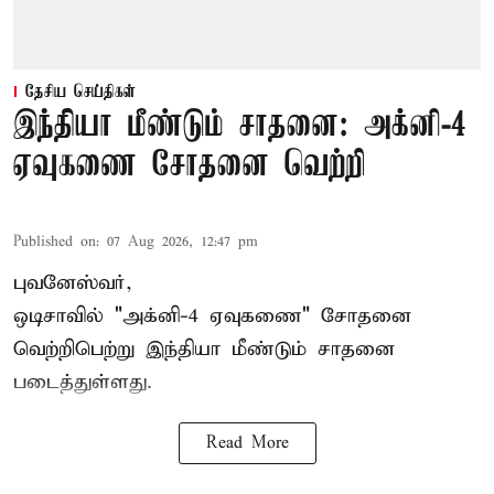
தேசிய செய்திகள்
இந்தியா மீண்டும் சாதனை: அக்னி-4
ஏவுகணை சோதனை வெற்றி
Published on
:
07 Aug 2026, 12:47 pm
புவனேஸ்வர்,
ஒடிசாவில் "அக்னி-4 ஏவுகணை" சோதனை
வெற்றிபெற்று இந்தியா மீண்டும் சாதனை
படைத்துள்ளது.
Read More