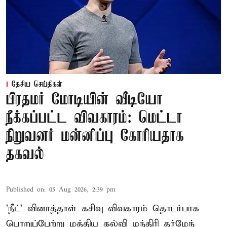
தேசிய செய்திகள்
பிரதமர் மோடியின் வீடியோ
நீக்கப்பட்ட விவகாரம்: மெட்டா
நிறுவனர் மன்னிப்பு கோரியதாக
தகவல்
Published on
:
05 Aug 2026, 2:39 pm
'நீட்' வினாத்தாள் கசிவு விவகாரம் தொடர்பாக
பொறுப்பேற்று மத்திய கல்வி மந்திரி தர்மேந்