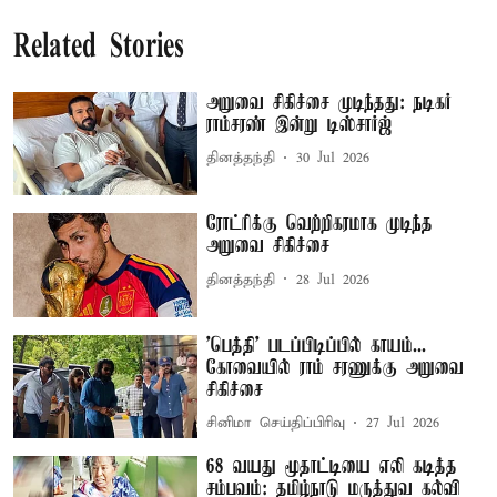
Related Stories
அறுவை சிகிச்சை முடிந்தது: நடிகர்
ராம்சரண் இன்று டிஸ்சார்ஜ்
தினத்தந்தி
30 Jul 2026
ரோட்ரிக்கு வெற்றிகரமாக முடிந்த
அறுவை சிகிச்சை
தினத்தந்தி
28 Jul 2026
'பெத்தி' படப்பிடிப்பில் காயம்...
கோவையில் ராம் சரணுக்கு அறுவை
சிகிச்சை
சினிமா செய்திப்பிரிவு
27 Jul 2026
68 வயது மூதாட்டியை எலி கடித்த
சம்பவம்: தமிழ்நாடு மருத்துவ கல்வி