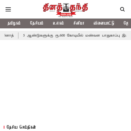
தமிழகம்
தேசியம்
உலகம்
சினிமா
விளையாட்டு
ஜோத
5 ஆண்டுகளுக்கு ரூ.600 கோடியில் மண்வள பாதுகாப்பு இயக்கம்
விவ
தேசிய செய்திகள்