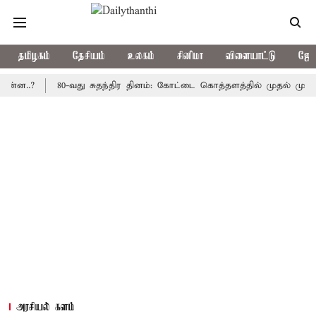
தமிழகம்
தேசியம்
உலகம்
சினிமா
விளையாட்டு
ஜோத
?
80-வது சுதந்திர தினம்: கோட்டை கொத்தளத்தில் முதல் முறையாக தே
அரசியல் களம்