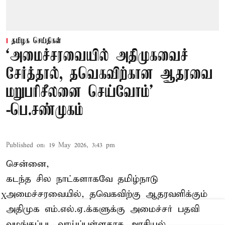
தமிழக செய்திகள்
‘அமைச்சரவையில் அதிமுகவைச்
சேர்த்தால், தவெகவிற்கான ஆதரவை
மறுபரிசீலனை செய்வோம்'
-பெ.சண்முகம்
Published on
:
19 May 2026, 3:43 pm
சென்னை,
கடந்த சில நாட்களாகவே தமிழ்நாடு
அமைச்சரவையில், தவெகவிற்கு ஆதரவளிக்கும்
X
அதிமுக எம்.எல்.ஏ.க்களுக்கு அமைச்சர் பதவி
வழங்கப்பட வாய்ப்புள்ளதாக அரசியல்