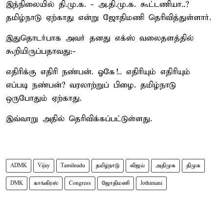
இந்நிலையில் தி.மு.க. - அ.தி.மு.க. கூட்டணியா..?
தமிழ்நாடு ஏற்காது என்று ஜோதிமணி தெரிவித்துள்ளார்.
இதுதொடர்பாக அவர் தனது எக்ஸ் வலைதளத்தில்
கூறியிருப்பதாவது:-
எதிரிக்கு எதிரி நண்பன். ஓகே!.. எதிரியும் எதிரியும்
எப்படி நண்பன்? வரலாற்றுப் பிழை. தமிழ்நாடு
ஒருபோதும் ஏற்காது.
இவ்வாறு அதில் தெரிவிக்கப்பட்டுள்ளது.
ADMK
Vijay
Tamilnadu
தமிழ்நாடு
விஜய்
அதிமுக
திமுக
DMK
காங்கிரஸ்
Congress
ஜோதிமணி
Jothimani