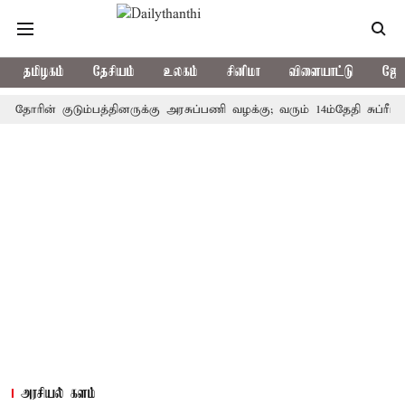
தமிழகம்
தேசியம்
உலகம்
சினிமா
விளையாட்டு
ஜோத
ன் குடும்பத்தினருக்கு அரசுப்பணி வழக்கு; வரும் 14ம்தேதி சுப்ரீம்கோர்ட்
அரசியல் களம்