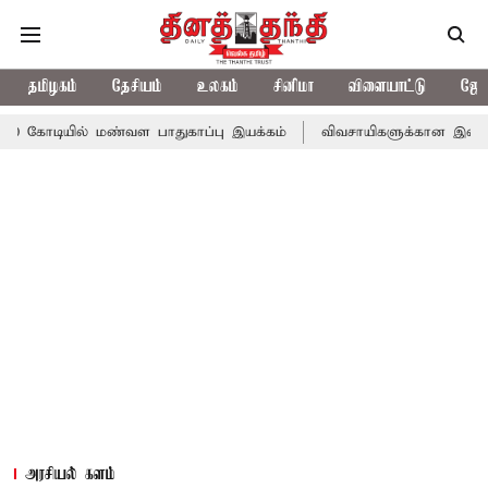
தமிழகம்
தேசியம்
உலகம்
சினிமா
விளையாட்டு
ஜோத
ல் மண்வள பாதுகாப்பு இயக்கம்
விவசாயிகளுக்கான இலவச மின்சாரத்துக
அரசியல் களம்