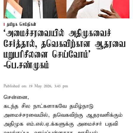
தமிழக செய்திகள்
‘அமைச்சரவையில் அதிமுகவைச்
சேர்த்தால், தவெகவிற்கான ஆதரவை
மறுபரிசீலனை செய்வோம்'
-பெ.சண்முகம்
Published on
:
19 May 2026, 3:43 pm
சென்னை,
கடந்த சில நாட்களாகவே தமிழ்நாடு
அமைச்சரவையில், தவெகவிற்கு ஆதரவளிக்கும்
அதிமுக எம்.எல்.ஏ.க்களுக்கு அமைச்சர் பதவி
வழங்கப்பட வாய்ப்புள்ளதாக அரசியல்