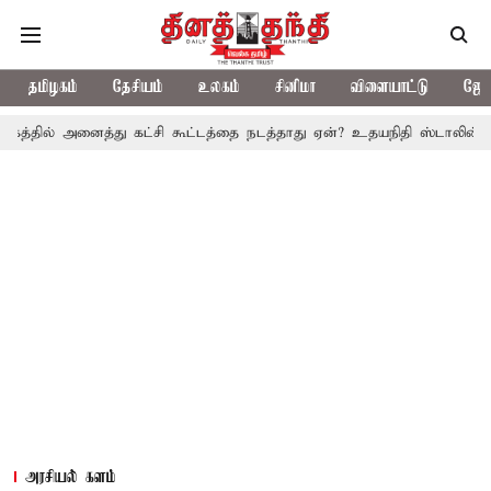
தமிழகம்
தேசியம்
உலகம்
சினிமா
விளையாட்டு
ஜோத
னைத்து கட்சி கூட்டத்தை நடத்தாது ஏன்? உதயநிதி ஸ்டாலின் கேள்வி
த
அரசியல் களம்