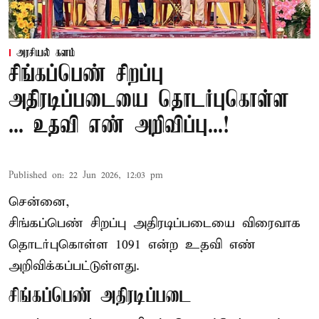
அரசியல் களம்
சிங்கப்பெண் சிறப்பு
அதிரடிப்படையை தொடர்புகொள்ள
... உதவி எண் அறிவிப்பு...!
Published on
:
22 Jun 2026, 12:03 pm
சென்னை,
சிங்கப்பெண் சிறப்பு அதிரடிப்படையை விரைவாக
தொடர்புகொள்ள 1091 என்ற உதவி எண்
அறிவிக்கப்பட்டுள்ளது.
சிங்கப்பெண் அதிரடிப்படை