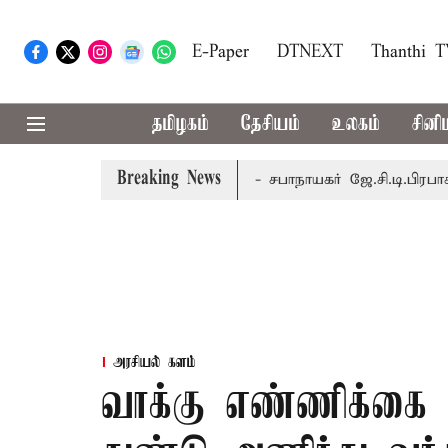
E-Paper
DTNEXT
Thanthi 
தமிழகம்
தேசியம்
உலகம்
சினி
Breaking News
-ந் தேதி வரை நடைபெறும் - சபாநாயகர் ஜே.சி.டி.பிரபாகர்
மக்
அரசியல் களம்
வாக்கு எண்ணிக்கை ம