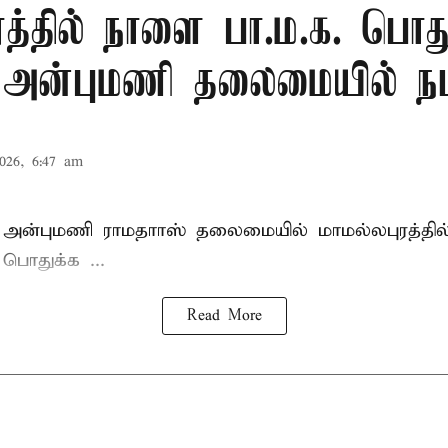
ரத்தில் நாளை பா.ம.க. பொது
: அன்புமணி தலைமையில் நட
026, 6:47 am
 அன்புமணி ராமதாாஸ்
தலைமையில் மாமல்லபுரத்தி
ொதுக்க ...
Read More