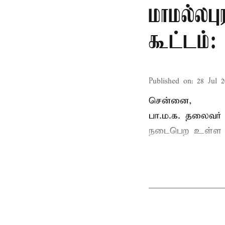
மாமல்லபு
கூட்டம்
Published on
:
28 Jul 2
சென்னை,
பா.ம.க. தலைவர்
நடைபெற உள்ள ப