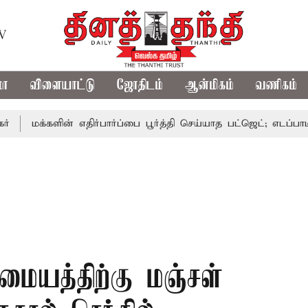
TV
மா
விளையாட்டு
ஜோதிடம்
ஆன்மிகம்
வணிகம்
களின் எதிர்பார்ப்பை பூர்த்தி செய்யாத பட்ஜெட்; எடப்பாடி பழனிசா
ையத்திற்கு மஞ்சள்