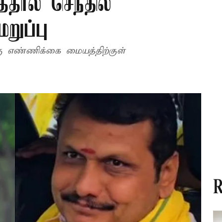
தால் செந்தில்
றுப்பு
ு எண்ணிக்கை மையத்திற்குள்
R