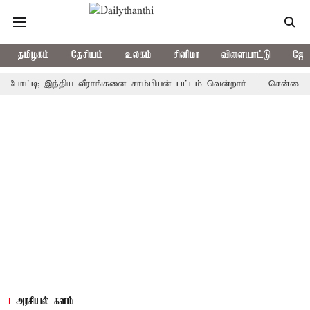
தமிழகம்
தேசியம்
உலகம்
சினிமா
விளையாட்டு
ஜோத
ி; இந்திய வீராங்கனை சாம்பியன் பட்டம் வென்றார்
சென்னையின் பல
அரசியல் களம்