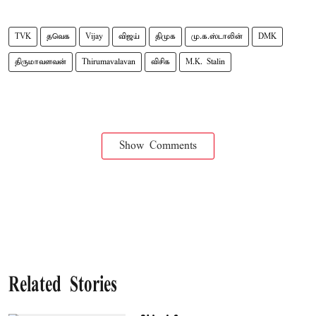
TVK
தவெக
Vijay
விஜய்
திமுக
மு.க.ஸ்டாலின்
DMK
திருமாவளவன்
Thirumavalavan
விசிக
M.K. Stalin
Show Comments
Related Stories