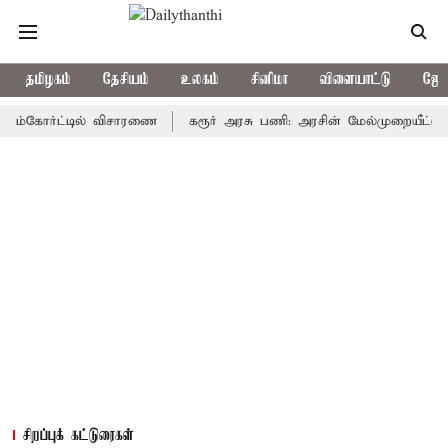
தமிழகம்
தேசியம்
உலகம்
சினிமா
விளையாட்டு
ஜோத
ோர்ட்டில் விசாரணை
கரூர் அரசு பணி: அரசின் மேல்முறையீட்டு மனு வரு
சிறப்புக் கட்டுரைகள்