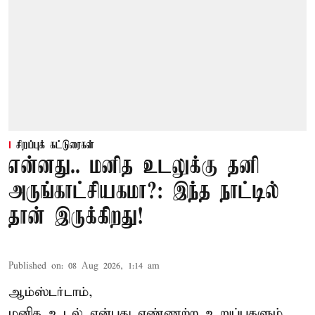
சிறப்புக் கட்டுரைகள்
என்னது.. மனித உடலுக்கு தனி
அருங்காட்சியகமா?: இந்த நாட்டில்
தான் இருக்கிறது!
Published on
:
08 Aug 2026, 1:14 am
ஆம்ஸ்டர்டாம்,
மனித உடல் என்பது எண்ணற்ற உறுப்புகளும்,