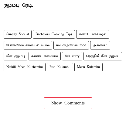
குழம்பு ரெடி.
Sunday Special
Bachelors Cooking Tips
சண்டே ஸ்பெஷல்
பேச்சுலர்ஸ் சமையல் டிப்ஸ்
non-vegetarian food
அசைவம்
மீன் குழம்பு
சண்டே சமையல்
fish curry
நெத்திலி மீன் குழம்பு
Nethili Meen Kuzhambu
Fish Kulambu
Meen Kulambu
Show Comments