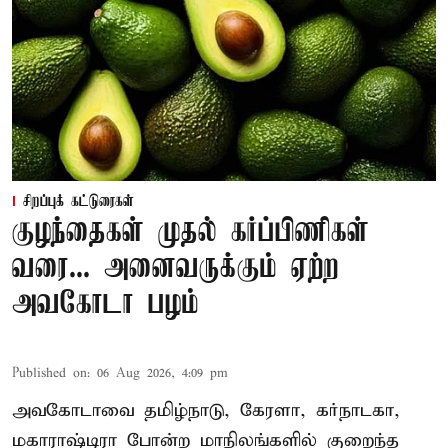
சிறப்புக் கட்டுரைகள்
குழந்தைகள் முதல் கர்ப்பிணிகள்
வரை... அனைவருக்கும் ஏற்ற
அவகோடா பழம்
Published on
:
06 Aug 2026, 4:09 pm
அவகோடாவை தமிழ்நாடு, கேரளா, கர்நாடகா,
மகாராஷ்டிரா போன்ற மாநிலங்களில் குறைந்த