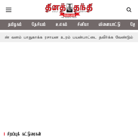
தமிழகம்
தேசியம்
உலகம்
சினிமா
விளையாட்டு
ஜோத
் வளம் பாதுகாக்க ரசாயன உரம் பயன்பாட்டை தவிர்க்க வேண்டும்: அம
சிறப்புக் கட்டுரைகள்