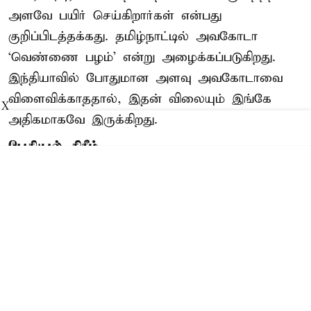
அளவே பயிர் செய்கிறார்கள் என்பது
குறிப்பிடத்தக்கது. தமிழ்நாட்டில் அவகோடா
‘வெண்ணை பழம்’ என்று அழைக்கப்படுகிறது.
இந்தியாவில் போதுமான அளவு அவகோடாவை
விளைவிக்காததால், இதன் விலையும் இங்கே
X
அதிகமாகவே இருக்கிறது.
பேசியல் கிரீம்
கொடைக்கானல் தாலுகாவுக்கு உட்பட்ட
பேத்துப்பாறை, அடுக்கம், பெருமாள்மலை.
குண்டுப்பட்டி, பண்ண ...
Read More