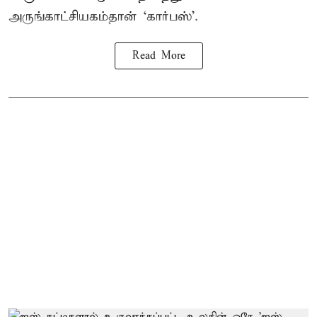
அருங்காட்சியகம்தான் ‘கார்பஸ்’.
Read More