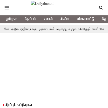
தமிழகம்
தேசியம்
உலகம்
சினிமா
விளையாட்டு
ஜோத
குடும்பத்தினருக்கு அரசுப்பணி வழக்கு; வரும் 14ம்தேதி சுப்ரீம்கோர்ட்டில
சிறப்புக் கட்டுரைகள்