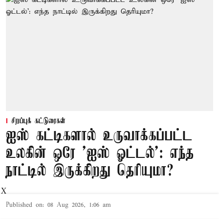
சிறப்புக் கட்டுரைகள்
ஐஸ் கட்டிகளால் உருவாக்கப்பட்ட
உலகின் ஒரே 'ஐஸ் ஓட்டல்': எந்த
நாட்டில் இருக்கிறது தெரியுமா?
X
Published on
:
08 Aug 2026, 1:06 am