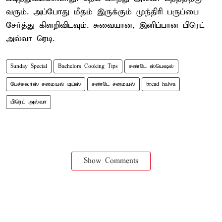
வரும். அப்போது மீதம் இருக்கும் முந்திரி பருப்பை
சேர்த்து கிளறிவிடவும். சுவையான, இனிப்பான பிரெட்
அல்வா ரெடி.
Sunday Special
Bachelors Cooking Tips
சண்டே ஸ்பெஷல்
பேச்சுலர்ஸ் சமையல் டிப்ஸ்
சண்டே சமையல்
bread halwa
பிரெட் அல்வா
Show Comments