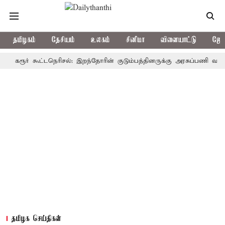
தமிழகம்
தேசியம்
உலகம்
சினிமா
விளையாட்டு
ஜோத
ூர் கூட்டநெரிசல்: இறந்தோரின் குடும்பத்தினருக்கு அரசுப்பணி வழக்கு; வரு
தமிழக செய்திகள்