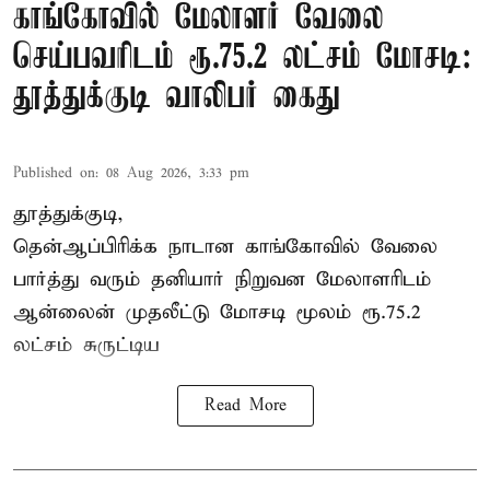
காங்கோவில் மேலாளர் வேலை
செய்பவரிடம் ரூ.75.2 லட்சம் மோசடி:
தூத்துக்குடி வாலிபர் கைது
Published on
:
08 Aug 2026, 3:33 pm
தூத்துக்குடி,
தென்ஆப்பிரிக்க நாடான
காங்கோ
வில் வேலை
பார்த்து வரும் தனியார் நிறுவன மேலாளரிடம்
ஆன்லைன் முதலீட்டு மோசடி மூலம் ரூ.75.2
லட்சம் சுருட்டிய
Read More