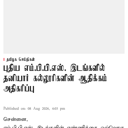
தமிழக செய்திகள்
புதிய எம்.பி.பி.எஸ். இடங்களில்
தனியார் கல்லூரிகளின் ஆதிக்கம்
அதிகரிப்பு
Published on
:
08 Aug 2026, 4:03 pm
சென்னை,
எம்.பி.பி.எஸ். இடங்களின் எண்ணிக்கை ஒவ்வொரு