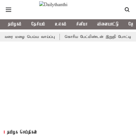
தமிழகம்
தேசியம்
உலகம்
சினிமா
விளையாட்டு
ஜோத
 மழை பெய்ய வாய்ப்பு
கொரிய பேட்மிண்டன் இறுதி போட்டி; இந்திய வ
தமிழக செய்திகள்