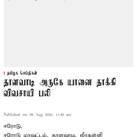
தமிழக செய்திகள்
தாளவாடி அருகே யானை தாக்கி
விவசாயி பலி
Published on
:
09 Aug 2026, 11:40 am
ஈரோடு,
ஈரோடு மாவட்டம்,
தாளவாடி
, ஜீரகள்ளி