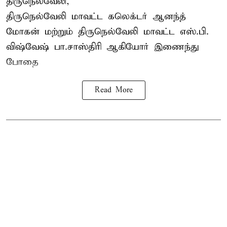
திருநெல்வேலி,
திருநெல்வேலி
மாவட்ட கலெக்டர் ஆனந்த்
மோகன் மற்றும் திருநெல்வேலி மாவட்ட எஸ்.பி.
விஷ்வேஷ் பா.சாஸ்திரி ஆகியோர் இணைந்து
போதை
Read More