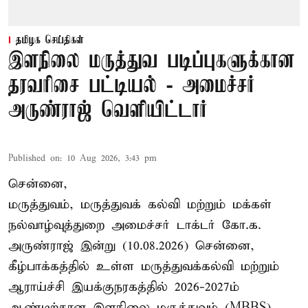
தமிழக செய்திகள்
இளநிலை மருத்துவ படிப்புகளுக்கான
தரவரிசை பட்டியல் - அமைச்சர்
அருண்ராஜ் வெளியிட்டார்
Published on
:
10 Aug 2026, 3:43 pm
சென்னை,
மருத்துவம், மருத்துவக் கல்வி மற்றும் மக்கள்
நல்வாழ்வுத்துறை அமைச்சர் டாக்டர் கோ.க.
அருண்ராஜ் இன்று (10.08.2026) சென்னை,
கீழ்பாக்கத்தில் உள்ள மருத்துவக்கல்வி மற்றும்
ஆராய்ச்சி இயக்குநரகத்தில் 2026-2027ம்
ஆண்டிற்கான இளநிலை மருத்துவம் (MBBS),