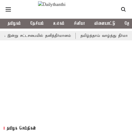
தமிழகம்
தேசியம்
உலகம்
சினிமா
விளையாட்டு
ஜோத
ன்று சட்டசபையில் தனித்தீர்மானம்
தமிழ்த்தாய் வாழ்த்து தீர்மானம் நிற
தமிழக செய்திகள்