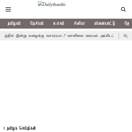
தமிழகம்
தேசியம்
உலகம்
சினிமா
விளையாட்டு
ஜோத
ில் இன்று மழைக்கு வாய்ப்பா..? வானிலை மையம் அப்டேட்
தொழிலில் 
தமிழக செய்திகள்