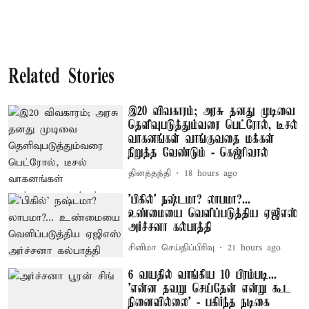
Related Stories
இ20 விவகாரம்; அரசு தனது முடிவை
தெளிவுபடுத்தும்வரை பெட்ரோல், டீசல்
வாகனங்கள் வாங்குவதை மக்கள்
நிறுத்த வேண்டும் - கெஜ்ரிவால்
தினத்தந்தி
18 hours ago
'பிகில்' நஷ்டமா? லாபமா?...
உண்மையை வெளிப்படுத்திய ஏஜிஎஸ்
அர்ச்சனா கல்பாத்தி
சினிமா செய்திப்பிரிவு
21 hours ago
6 வயதில் வாங்கிய 10 பிரம்படி...
'என்ன தவறு செய்தேன் என்று கூட
நினைவில்லை' - பகிர்ந்த நடிகை