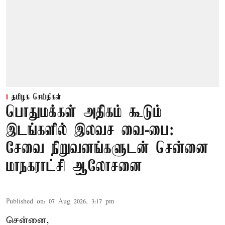
தமிழக செய்திகள்
பொதுமக்கள் அதிகம் கூடும்
இடங்களில் இலவச வை-பை:
சேவை நிறுவனங்களுடன் சென்னை
மாநகராட்சி ஆலோசனை
Published on
:
07 Aug 2026, 3:17 pm
சென்னை,