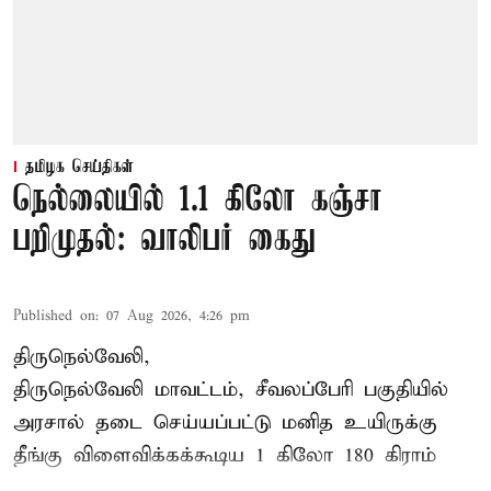
தமிழக செய்திகள்
நெல்லையில் 1.1 கிலோ கஞ்சா
பறிமுதல்: வாலிபர் கைது
Published on
:
07 Aug 2026, 4:26 pm
திருநெல்வேலி,
திருநெல்வேலி
மாவட்டம், சீவலப்பேரி பகுதியில்
அரசால் தடை செய்யப்பட்டு மனித உயிருக்கு
தீங்கு விளைவிக்கக்கூடிய 1 கிலோ 180 கிராம்