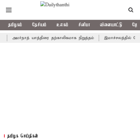
தமிழகம்
தேசியம்
உலகம்
சினிமா
விளையாட்டு
ஜோத
மர்நாத் யாத்திரை தற்காலிகமாக நிறுத்தம்
இமாச்சலத்தில் பேருந்து வ
தமிழக செய்திகள்