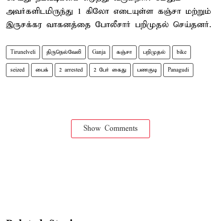
அவர்களிடமிருந்து 1 கிலோ எடையுள்ள கஞ்சா மற்றும்
இருசக்கர வாகனத்தை போலீசார் பறிமுதல் செய்தனர்.
Tirunelveli
திருநெல்வேலி
Ganja
கஞ்சா
பறிமுதல்
bike
seized
பைக்
2 arrested
2 பேர் கைது
பணகுடி
Panagudi
Show Comments