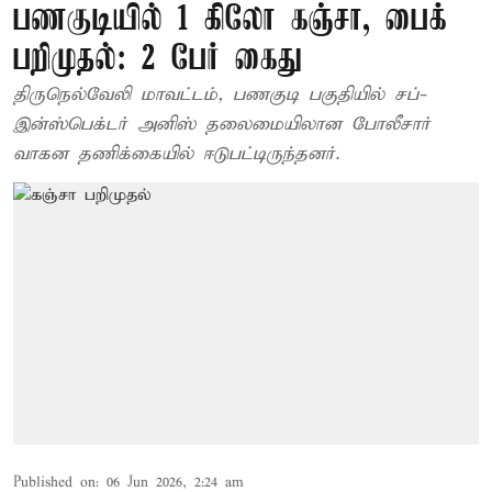
பணகுடியில் 1 கிலோ கஞ்சா, பைக்
பறிமுதல்: 2 பேர் கைது
திருநெல்வேலி மாவட்டம், பணகுடி பகுதியில் சப்-
இன்ஸ்பெக்டர் அனிஸ் தலைமையிலான போலீசார்
வாகன தணிக்கையில் ஈடுபட்டிருந்தனர்.
Published on
:
06 Jun 2026, 2:24 am