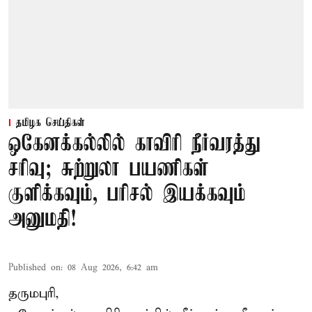
தமிழக செய்திகள்
ஒகேனக்கல்லில் காவிரி நீர்வரத்து
சரிவு; சுற்றுலா பயணிகள்
குளிக்கவும், பரிசல் இயக்கவும்
அனுமதி!
Published on
:
08 Aug 2026, 6:42 am
தருமபுரி,