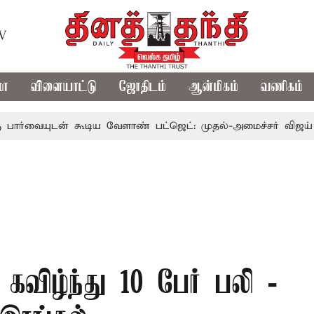
TV
மா
விளையாட்டு
ஜோதிடம்
ஆன்மிகம்
வணிகம்
டன் கூடிய வேளாண் பட்ஜெட்: முதல்-அமைச்சர் விஜய்
தமிழ
விழ்ந்து 10 பேர் பலி -