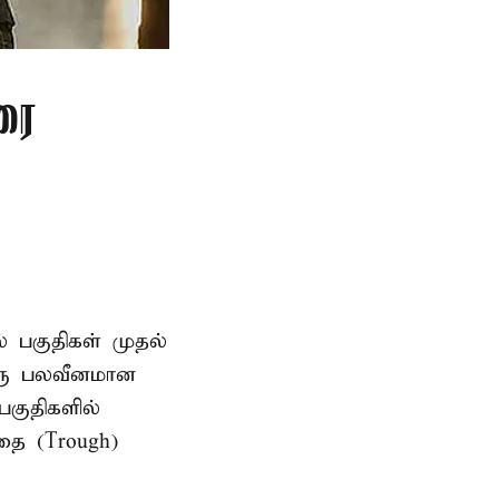
ரை
ல் பகுதிகள் முதல்
ஒரு பலவீனமான
பகுதிகளில்
தை (Trough)