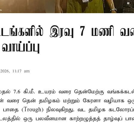
்டங்களில் இரவு 7 மணி வ
வாய்ப்பு
2026, 11:17 am
. முதல் 7.6 கி.மீ. உயரம் வரை தென்மேற்கு வங்கக்கட
திகள் வரை தென் தமிழகம் மற்றும் கேரளா வழியாக 
வு பாதை (Trough) நிலவுகிறது. வட தமிழக கடலோரப்
டலத்தில் ஒரு பலவீனமான காற்றழுத்தத் தாழ்வுப் பா