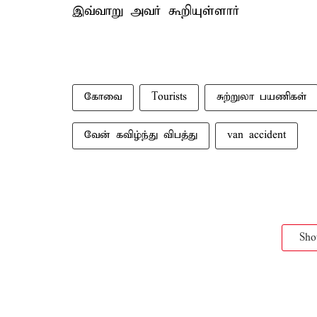
இவ்வாறு அவர் கூறியுள்ளார்
கோவை
Tourists
சுற்றுலா பயணிகள்
வேன் கவிழ்ந்து விபத்து
van accident
Sh