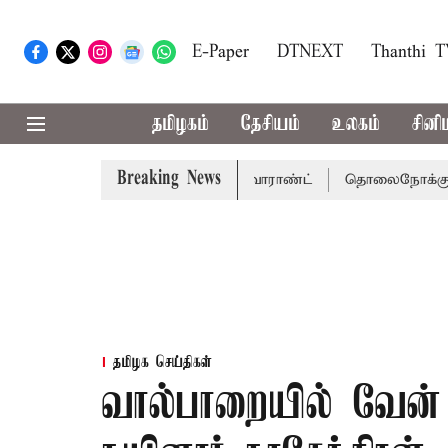
E-Paper
DTNEXT
Thanthi 
தமிழகம்
தேசியம்
உலகம்
சினி
Breaking News
ு சென்னை நீதிமன்றம் பிடிவாராண்ட்
தொலைநோக்கு பார்வையு
தமிழக செய்திகள்
வால்பாறையில் வேன் க