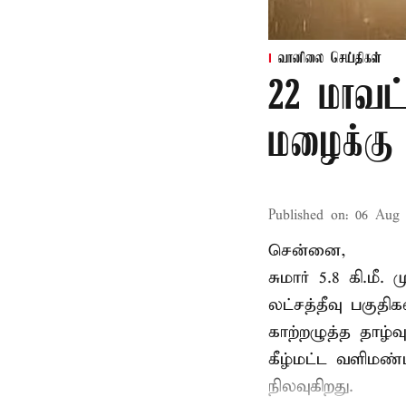
வானிலை செய்திகள்
22 மாவட
மழைக்கு 
Published on
:
06 Aug 
சென்னை,
சுமார் 5.8 கி.மீ
லட்சத்தீவு பகு
காற்றழுத்த தாழ்
கீழ்மட்ட வளிமண்
நிலவுகிறது.