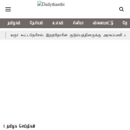
தமிழகம்
தேசியம்
உலகம்
சினிமா
விளையாட்டு
ஜோத
ூர் கூட்டநெரிசல்: இறந்தோரின் குடும்பத்தினருக்கு அரசுப்பணி வழக்கு; வரு
தமிழக செய்திகள்