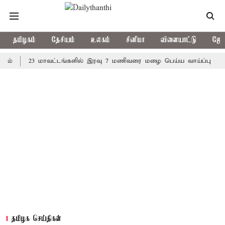
தமிழகம்
தேசியம்
உலகம்
சினிமா
விளையாட்டு
ஜோத
23 மாவட்டங்களில் இரவு 7 மணிவரை மழை பெய்ய வாய்ப்பு
கொரிய
தமிழக செய்திகள்