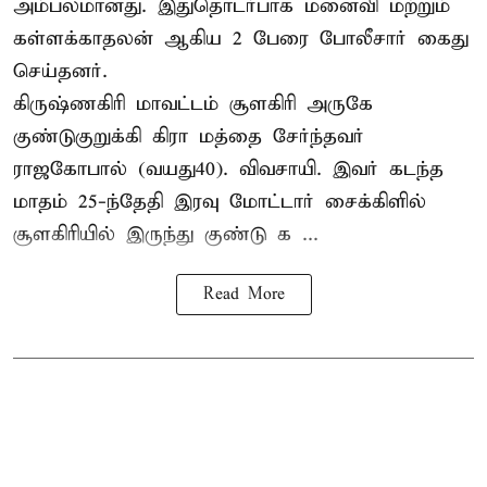
அம்பலமானது. இதுதொடர்பாக மனைவி மற்றும்
கள்ளக்காதலன் ஆகிய 2 பேரை போலீசார் கைது
செய்தனர்.
கிருஷ்ணகிரி மாவட்டம் சூளகிரி அருகே
குண்டுகுறுக்கி கிரா மத்தை சேர்ந்தவர்
ராஜகோபால் (வயது40). விவசாயி. இவர் கடந்த
மாதம் 25-ந்தேதி இரவு மோட்டார் சைக்கிளில்
சூளகிரியில் இருந்து குண்டு க ...
Read More