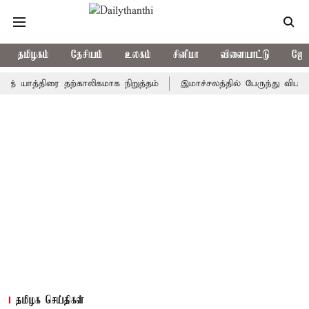
தமிழகம்
தேசியம்
உலகம்
சினிமா
விளையாட்டு
ஜோத
த்திரை தற்காலிகமாக நிறுத்தம்
இமாச்சலத்தில் பேருந்து விபத்து; 7 ப
தமிழக செய்திகள்