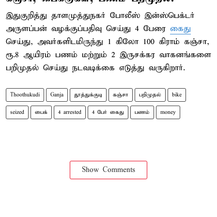
இதுகுறித்து தாளமுத்துநகர் போலீஸ் இன்ஸ்பெக்டர்
அருளப்பன் வழக்குப்பதிவு செய்து 4 பேரை
கைது
செய்து, அவர்களிடமிருந்து 1 கிலோ 100 கிராம் கஞ்சா,
ரூ.8 ஆயிரம் பணம் மற்றும் 2 இருசக்கர வாகனங்களை
பறிமுதல் செய்து நடவடிக்கை எடுத்து வருகிறார்.
Thoothukudi
Ganja
தூத்துக்குடி
கஞ்சா
பறிமுதல்
bike
seized
பைக்
4 arrested
4 பேர் கைது
பணம்
money
Show Comments