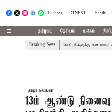
E-Paper
DTNEXT
Thanthi 
தமிழகம்
தேசியம்
உலகம்
சினி
Breaking News
வை, தேனி,நீலகிரி ஆகிய மாவட்டங்களுக்கு கன மழை எச்சரிக்க
தமிழக செய்திகள்
13ம் ஆண்டு நினைவு 