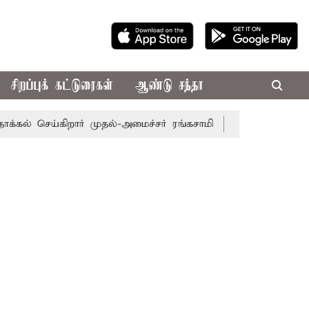
சிறப்புக் கட்டுரைகள்
ஆண்டு சந்தா
செய்கிறார் முதல்-அமைச்சர் ரங்கசாமி
எதிர்க்கட்சிகள் அமளி: