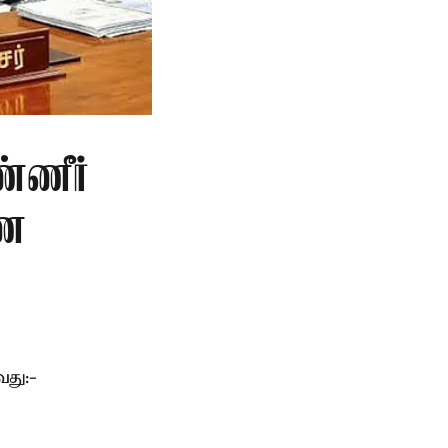
்ணீர்
ணை
து:-