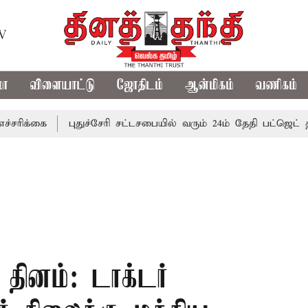
TV
மா
விளையாட்டு
ஜோதிடம்
ஆன்மிகம்
வணிகம்
ை
புதுச்சேரி சட்டசபையில் வரும் 24ம் தேதி பட்ஜெட் தாக்கல் 
தினம்: டாக்டர்