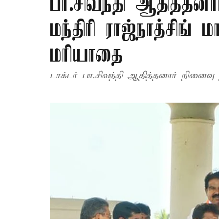
பா.சிவந்தி ஆதித்தனா
மந்திரி ராஜ்நாத்சிங
மரியாதை
டாக்டர் பா.சிவ