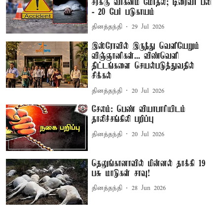
சரக்கு வாகனம் மோதல்; டிரைவர் பலி
- 20 பேர் படுகாயம்
தினத்தந்தி
29 Jul 2026
இஸ்ரோவில் இருந்து வெளியேறும்
விஞ்ஞானிகள்... விண்வெளி
திட்டங்களை செயல்படுத்துவதில்
சிக்கல்
தினத்தந்தி
20 Jul 2026
சேலம்: பெண் வியாபாரியிடம்
தாலிச்சங்கிலி பறிப்பு
தினத்தந்தி
20 Jul 2026
தெலுங்கானாவில் மின்னல் தாக்கி 19
பசு மாடுகள் சாவு!
தினத்தந்தி
28 Jun 2026