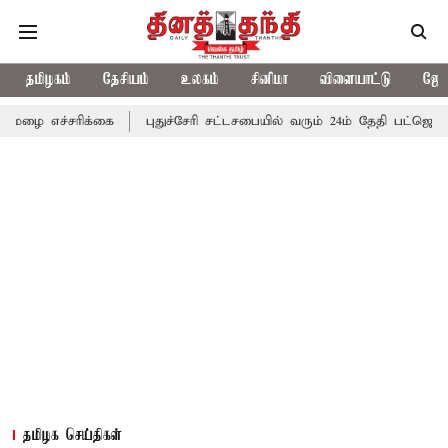
தமிழகம்
தேசியம்
உலகம்
சினிமா
விளையாட்டு
ஜோத
ிக்கை
புதுச்சேரி சட்டசபையில் வரும் 24ம் தேதி பட்ஜெட் தாக்கல் செய
தமிழக செய்திகள்