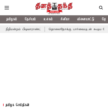
தமிழகம்
தேசியம்
உலகம்
சினிமா
விளையாட்டு
ஜோத
ிமன்றம் பிடிவாராண்ட்
தொலைநோக்கு பார்வையுடன் கூடிய வேளாண் ப
தமிழக செய்திகள்