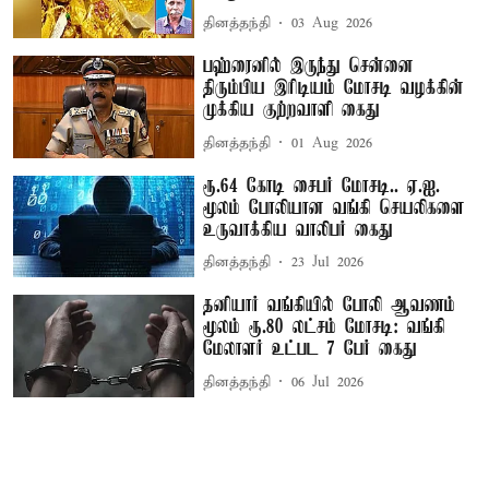
தினத்தந்தி
03 Aug 2026
பஹ்ரைனில் இருந்து சென்னை
திரும்பிய இரிடியம் மோசடி வழக்கின்
முக்கிய குற்றவாளி கைது
தினத்தந்தி
01 Aug 2026
ரூ.64 கோடி சைபர் மோசடி.. ஏ.ஐ.
மூலம் போலியான வங்கி செயலிகளை
உருவாக்கிய வாலிபர் கைது
தினத்தந்தி
23 Jul 2026
தனியார் வங்கியில் போலி ஆவணம்
மூலம் ரூ.80 லட்சம் மோசடி: வங்கி
மேலாளர் உட்பட 7 பேர் கைது
தினத்தந்தி
06 Jul 2026