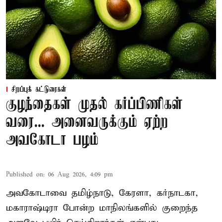
சிறப்புக் கட்டுரைகள்
குழந்தைகள் முதல் கர்ப்பிணிகள்
வரை... அனைவருக்கும் ஏற்ற
அவகோடா பழம்
Published on
:
06 Aug 2026, 4:09 pm
அவகோடாவை தமிழ்நாடு, கேரளா, கர்நாடகா,
மகாராஷ்டிரா போன்ற மாநிலங்களில் குறைந்த