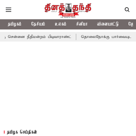
தமிழகம்
தேசியம்
உலகம்
சினிமா
விளையாட்டு
ஜோத
நீதிமன்றம் பிடிவாராண்ட்
தொலைநோக்கு பார்வையுடன் கூடிய வேளாண
தமிழக செய்திகள்