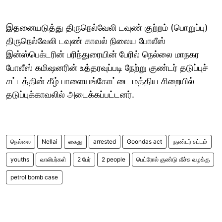
இதனையடுத்து திருநெல்வேலி டவுண் குற்றம் (பொறுப்பு)
திருநெல்வேலி டவுண் காவல் நிலைய போலீஸ்
இன்ஸ்பெக்டரின் பரிந்துரையின் பேரில் நெல்லை மாநகர
போலீஸ் கமிஷனரின் உத்தரவுப்படி நேற்று குண்டர் தடுப்புச்
சட்டத்தின் கீழ் பாளையங்கோட்டை மத்திய சிறையில்
தடுப்புக்காவலில் அடைக்கப்பட்டனர்.
நெல்லை
Nellai
கைது
arrested
Goondas act
குண்டர் சட்டம்
youths
வாலிபர்கள்
2 பேர்
2 people
பெட்ரோல் குண்டு வீச்சு வழக்கு
petrol bomb case