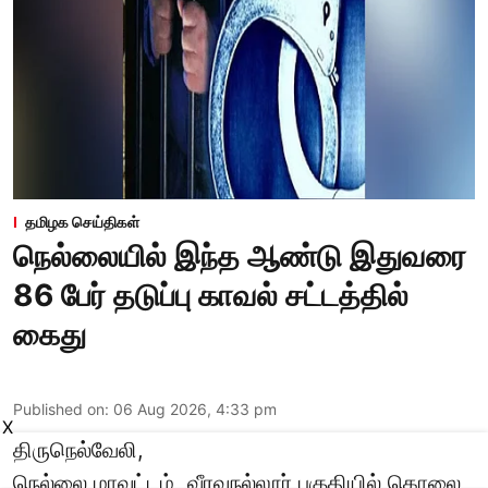
தமிழக செய்திகள்
நெல்லையில் இந்த ஆண்டு இதுவரை
86 பேர் தடுப்பு காவல் சட்டத்தில்
கைது
Published on
:
06 Aug 2026, 4:33 pm
X
திருநெல்வேலி,
நெல்லை மாவட்டம், வீரவநல்லூர் பகுதியில் கொலை,