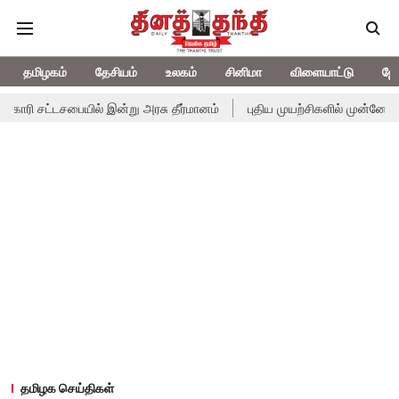
தமிழகம்
தேசியம்
உலகம்
சினிமா
விளையாட்டு
ஜோ
பையில் இன்று அரசு தீர்மானம்
புதிய முயற்சிகளில் முன்னேற்றம்... இன்ற
தமிழக செய்திகள்