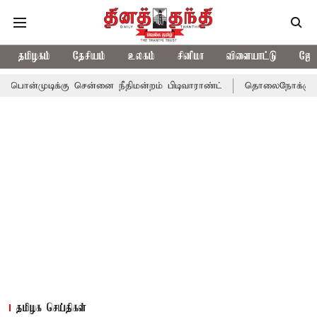
தமிழகம்
தேசியம்
உலகம்
சினிமா
விளையாட்டு
ஜோத
்கு சென்னை நீதிமன்றம் பிடிவாராண்ட்
தொலைநோக்கு பார்வையுடன் க
தமிழக செய்திகள்