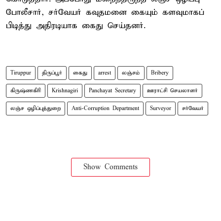
போலீசார், சர்வேயர் கவுதமனை கையும் களவுமாகப்
பிடித்து அதிரடியாக கைது செய்தனர்.
Tiruppur
திருப்பூர்
கைது
arrest
லஞ்சம்
Bribery
கிருஷ்ணகிரி
Krishnagiri
Panchayat Secretary
ஊராட்சி செயலாளர்
லஞ்ச ஒழிப்புத்துறை
Anti-Corruption Department
Surveyor
சர்வேயர்
Show Comments