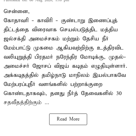
Published on
:
06 Aug 2026, 1:16 pm
சென்னை,
கோதாவரி - காவிரி - குண்டாறு இணைப்புத்
திட்டத்தை விரைவாக செயல்படுத்திட மத்திய
ஜல்சக்தி அமைச்சகம் மற்றும் தேசிய நீர்
மேம்பாட்டு முகமை ஆகியவற்றிற்கு உத்திரவிட
வலியுறுத்தி பிரதமர் நரேந்திர மோடிக்கு, முதல்-
அமைச்சர் ஜோசப் விஜய் கடிதம் எழுதியுள்ளார்.
அக்கடிதத்தில் தமிழ்நாடு மாநிலம் இயல்பாகவே
மேற்பரப்புநீர் வளங்களில் பற்றாக்குறை
கொண்டதாகவும், தனது நீர்த் தேவைகளில் 30
சதவீதத்திற்கும் ...
Read More