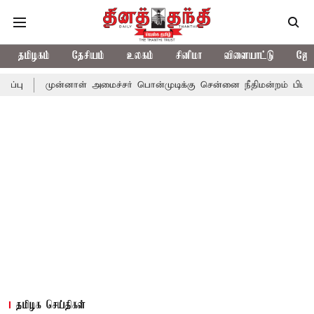
தமிழகம்
தேசியம்
உலகம்
சினிமா
விளையாட்டு
ஜோத
ுன்னாள் அமைச்சர் பொன்முடிக்கு சென்னை நீதிமன்றம் பிடிவாராண்ட்
தமிழக செய்திகள்