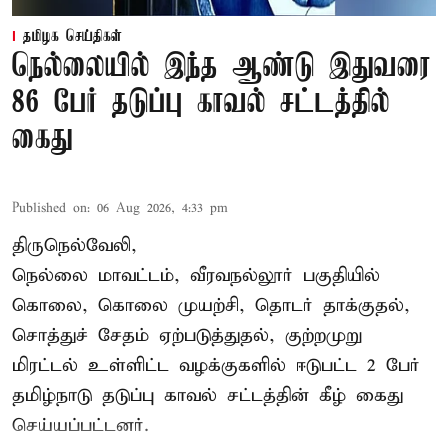
தமிழக செய்திகள்
நெல்லையில் இந்த ஆண்டு இதுவரை
86 பேர் தடுப்பு காவல் சட்டத்தில்
கைது
Published on
:
06 Aug 2026, 4:33 pm
திருநெல்வேலி,
நெல்லை மாவட்டம், வீரவநல்லூர் பகுதியில்
கொலை, கொலை முயற்சி, தொடர் தாக்குதல்,
சொத்துச் சேதம் ஏற்படுத்துதல், குற்றமுறு
மிரட்டல் உள்ளிட்ட வழக்குகளில் ஈடுபட்ட 2 பேர்
தமிழ்நாடு தடுப்பு காவல் சட்டத்தின் கீழ்
கைது
செய்யப்பட்டனர்.