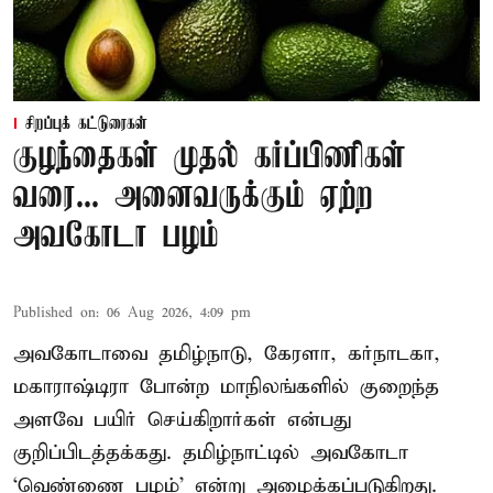
சிறப்புக் கட்டுரைகள்
குழந்தைகள் முதல் கர்ப்பிணிகள்
வரை... அனைவருக்கும் ஏற்ற
அவகோடா பழம்
Published on
:
06 Aug 2026, 4:09 pm
அவகோடாவை தமிழ்நாடு, கேரளா, கர்நாடகா,
மகாராஷ்டிரா போன்ற மாநிலங்களில் குறைந்த
அளவே பயிர் செய்கிறார்கள் என்பது
குறிப்பிடத்தக்கது. தமிழ்நாட்டில் அவகோடா
‘வெண்ணை பழம்’ என்று அழைக்கப்படுகிறது.