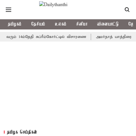
தமிழகம்
தேசியம்
உலகம்
சினிமா
விளையாட்டு
ஜோத
் 14ம்தேதி சுப்ரீம்கோர்ட்டில் விசாரணை
அமர்நாத் யாத்திரை தற்காலிக
தமிழக செய்திகள்