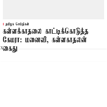
தமிழக செய்திகள்
கள்ளக்காதலை காட்டிக்கொடுத்த
கேமரா: மனைவி, கள்ளகாதலன்
கைது
X
Published on
:
08 Aug 2026, 10:47 am
சூளகிரி,
சூளகிரி அருகே விவசாயி சாவில் திடீர்
திருப்பமாக கள்ளக்காதலை கண்டித்ததால்
இரும்பு கம்பியால் அடித்து கொன்றது
அம்பலமானது. இதுதொடர்பாக மனைவி மற்றும்