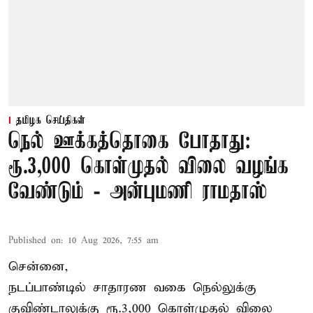
தமிழக செய்திகள்
நெல் ஊக்கத்தொகை போதாது:
ரூ.3,000 கொள்முதல் விலை வழங்க
வேண்டும் - அன்புமணி ராமதாஸ்
Published on
:
10 Aug 2026, 7:55 am
சென்னை,
நடப்பாண்டில் சாதாரண வகை நெல்லுக்கு
குவிண்டாலுக்கு ரூ.3,000 கொள்முதல் விலை