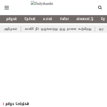
தமிழகம்
தேசியம்
உலகம்
சினிமா
விளையாட்டு
ஜோத
முகம்
காவிரி நீர் ஒழுங்காற்று குழு நாளை கூடுகிறது
ஒரு தேர்தலி
தமிழக செய்திகள்