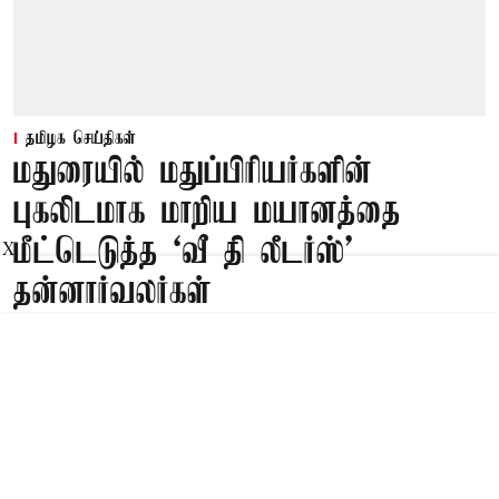
தமிழக செய்திகள்
மதுரையில் மதுப்பிரியர்களின்
புகலிடமாக மாறிய மயானத்தை
மீட்டெடுத்த ‘வீ தி லீடர்ஸ்’
X
தன்னார்வலர்கள்
Published on
:
10 Aug 2026, 7:12 am
மதுரை,
மதுரையில் மதுப்பிரியர்களின் புகலிடமாக மாறிய
மயானத்தை ‘வீ தி லீடர்ஸ்’ அமைப்பின்