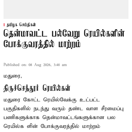
தமிழக செய்திகள்
தென்மாவட்ட பல்வேறு ரெயில்களின்
போக்குவரத்தில் மாற்றம்
Published on
:
08 Aug 2026, 3:48 am
மதுரை,
திருச்செந்தூர் ரெயில்கள்
மதுரை கோட்ட ரெயில்வேக்கு உட்பட்ட
பகுதிகளில் நடந்து வரும் தண்ட வாள சீரமைப்பு
பணிகளுக்காக தென்மாவட்டங்களுக்கான பல
ரெயில்க ளின் போக்குவரத்தில் மாற்றம்