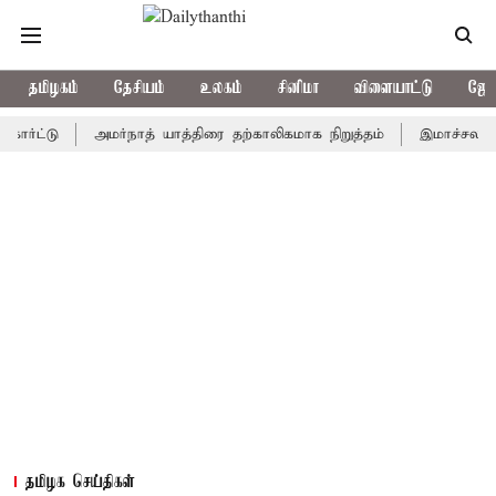
தமிழகம்
தேசியம்
உலகம்
சினிமா
விளையாட்டு
ஜோத
ு
அமர்நாத் யாத்திரை தற்காலிகமாக நிறுத்தம்
இமாச்சலத்தில் பேர
தமிழக செய்திகள்