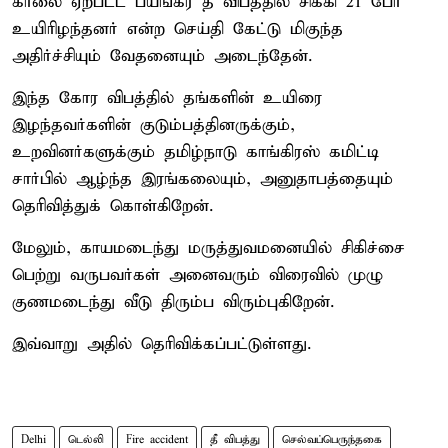
காலை ஏற்பட்ட பயங்கர தீ விபத்தில் சிக்கி 21 பேர்
உயிரிழந்தனர் என்ற செய்தி கேட்டு மிகுந்த
அதிர்ச்சியும் வேதனையும் அடைந்தேன்.
இந்த கோர விபத்தில் தங்களின் உயிரை
இழந்தவர்களின் குடும்பத்தினருக்கும்,
உறவினர்களுக்கும் தமிழ்நாடு காங்கிரஸ் கமிட்டி
சார்பில் ஆழ்ந்த இரங்கலையும், அனுதாபத்தையும்
தெரிவித்துக் கொள்கிறேன்.
மேலும், காயமடைந்து மருத்துவமனையில் சிகிச்சை
பெற்று வருபவர்கள் அனைவரும் விரைவில் முழு
குணமடைந்து வீடு திரும்ப விரும்புகிறேன்.
இவ்வாறு அதில் தெரிவிக்கப்பட்டுள்ளது.
Delhi
டெல்லி
Fire accident
தீ விபத்து
செல்வப்பெருந்தகை