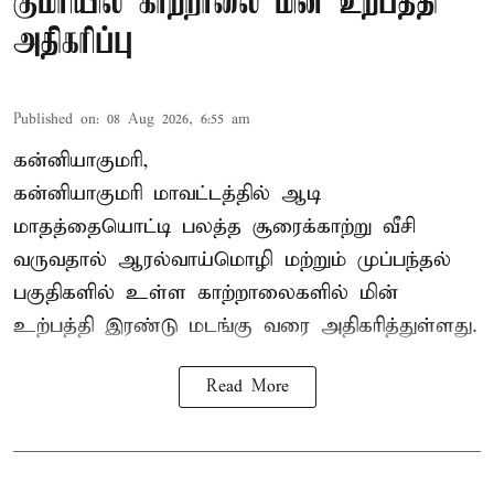
குமரியில் காற்றாலை மின் உற்பத்தி
அதிகரிப்பு
Published on
:
08 Aug 2026, 6:55 am
கன்னியாகுமரி,
கன்னியாகுமரி மாவட்டத்தில் ஆடி
மாதத்தையொட்டி பலத்த சூரைக்காற்று வீசி
வருவதால் ஆரல்வாய்மொழி மற்றும் முப்பந்தல்
பகுதிகளில் உள்ள காற்றாலைகளில் மின்
உற்பத்தி இரண்டு மடங்கு வரை அதிகரித்துள்ளது.
Read More