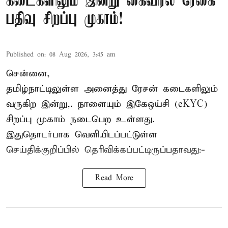
கடைகளிலும் இன்று கைவிரல் ரேகை
பதிவு சிறப்பு முகாம்!
Published on
:
08 Aug 2026, 3:45 am
சென்னை,
தமிழ்நாட்டிலுள்ள அனைத்து ரேசன் கடைகளிலும்
வருகிற இன்று,. நாளையும் இகேஒய்சி (eKYC)
சிறப்பு முகாம் நடைபெற உள்ளது.
இதுதொடர்பாக வெளியிடப்பட்டுள்ள
செய்திக்குறிப்பில் தெரிவிக்கப்பட்டிருப்பதாவது:-
Read More