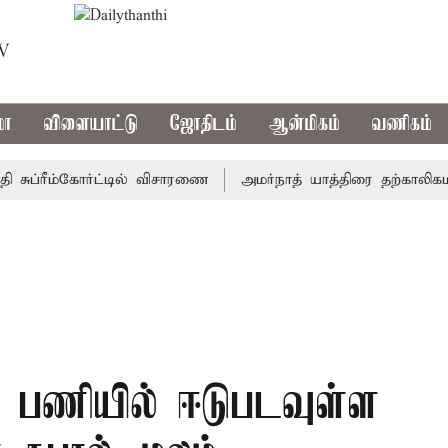
TV
மா
விளையாட்டு
ஜோதிடம்
ஆன்மிகம்
வணிகம்
ப்ரீம்கோர்ட்டில் விசாரணை
அமர்நாத் யாத்திரை தற்காலிகமாக நி
் பணியில் ஈடுபடவுள்ள