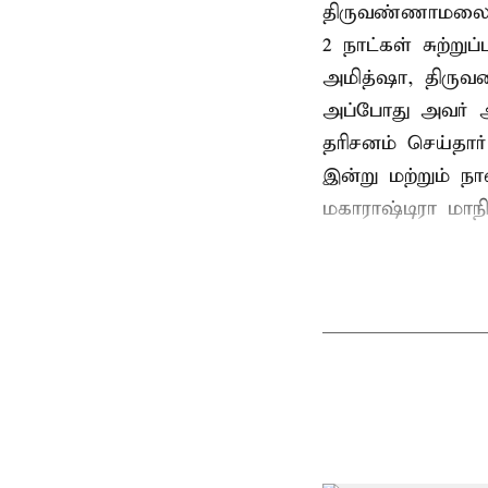
திருவண்ணாமலை
2 நாட்கள் சுற்
அமித்ஷா, திரு
அப்போது அவர் 
தரிசனம் செய்தார
இன்று மற்றும் ந
மகாராஷ்டிரா மாநில