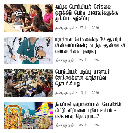
தமிழக பொறியியல் சேர்க்கை:
ஒதுக்கீடு பெற்ற மாணவர்களுக்கு
முக்கிய அறிவிப்பு
தினத்தந்தி
27 Jul 2026
மருத்துவ சேர்க்கைக்கு 70 ஆயிரம்
விண்ணப்பங்கள்; கடந்த ஆண்டைவிட
எண்ணிக்கை குறைவு
தினத்தந்தி
25 Jul 2026
பொறியியல் படிப்பு மாணவர்
சேர்க்கைக்கான கலந்தாய்வு
தொடங்கியது
தினத்தந்தி
13 Jul 2026
திருப்பதி ஏழுமலையான் கோவிலில்
லட்டு விற்பனை புதிய உச்சம் -
எவ்வளவு தெரியுமா...?
தினத்தந்தி
05 Jul 2026