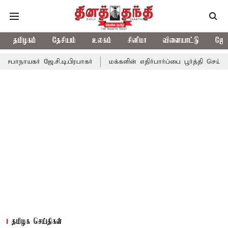
தமிழகம்
தேசியம்
உலகம்
சினிமா
விளையாட்டு
ஜோத
.சி.டி.பிரபாகர்
மக்களின் எதிர்பார்ப்பை பூர்த்தி செய்யாத பட்ஜெட்;
தமிழக செய்திகள்