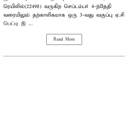
ரெயிலில்(22498) வருகிற செப்டம்பர் 4-ந்தேதி
வரையிலும் தற்காலிகமாக ஒரு 3-வது வகுப்பு ஏ.சி
பெட்டி இ ...
Read More