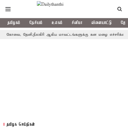
தமிழகம்
தேசியம்
உலகம்
சினிமா
விளையாட்டு
ஜோத
ோவை, தேனி,நீலகிரி ஆகிய மாவட்டங்களுக்கு கன மழை எச்சரிக்கை
தமிழக செய்திகள்