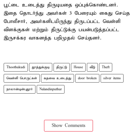
பூட்டை உடைத்து திருடியதை ஒப்புக்கொண்டனர்.
இதை தொடர்ந்து அவர்கள் 3 பேரையும் கைது செய்த
போலீசார், அவர்களிடமிருந்து திருடப்பட்ட வெள்ளி
விளக்குகள் மற்றும் திருட்டுக்கு பயன்படுத்தப்பட்ட
இருசக்கர வாகனத்த பறிமுதல் செய்தனர்.
Thoothukudi
தூத்துக்குடி
திருட்டு
House
வீடு
Theft
வெள்ளி பொருட்கள்
கதவை உடைத்து
door broken
silver items
நாலான்டின்புதூர்
Nalandinputhur
Show Comments