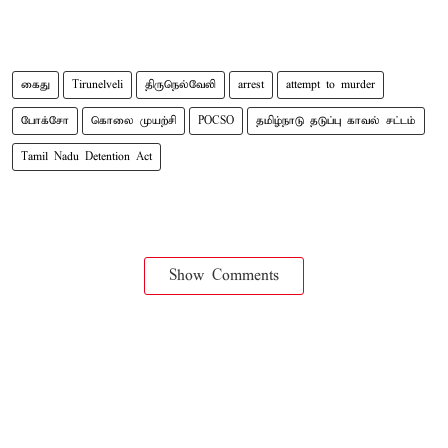
கைது
Tirunelveli
திருநெல்வேலி
arrest
attempt to murder
போக்சோ
கொலை முயற்சி
POCSO
தமிழ்நாடு தடுப்பு காவல் சட்டம்
Tamil Nadu Detention Act
Show Comments