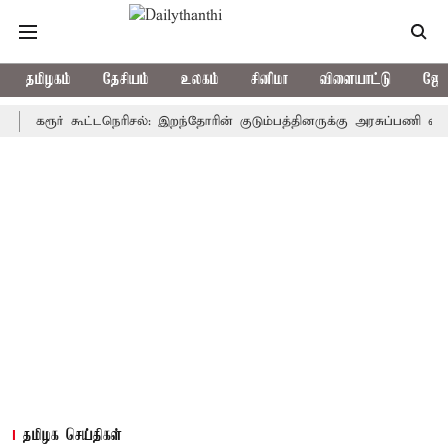
தமிழகம்
தேசியம்
உலகம்
சினிமா
விளையாட்டு
ஜோத
ரூர் கூட்டநெரிசல்: இறந்தோரின் குடும்பத்தினருக்கு அரசுப்பணி வழக்கு; வர
தமிழக செய்திகள்