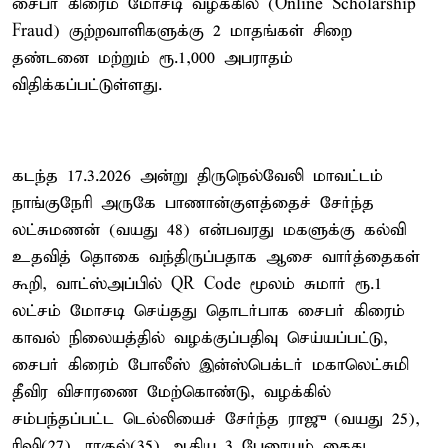
சைபர் கிரைம் மோசடி வழக்கில் (Online Scholarship
Fraud) குற்றவாளிகளுக்கு 2 மாதங்கள் சிறை
தண்டனை மற்றும் ரூ.1,000 அபராதம்
விதிக்கப்பட்டுள்ளது.
கடந்த 17.3.2026 அன்று திருநெல்வேலி மாவட்டம்
நாங்குநேரி அருகே பாணான்குளத்தைச் சேர்ந்த
லட்சுமணன் (வயது 48) என்பவரது மகளுக்கு கல்வி
உதவித் தொகை வந்திருப்பதாக ஆசை வார்த்தைகள்
கூறி, வாட்ஸ்அப்பில் QR Code மூலம் சுமார் ரூ.1
லட்சம் மோசடி செய்தது தொடர்பாக சைபர் கிரைம்
காவல் நிலையத்தில் வழக்குப்பதிவு செய்யப்பட்டு,
சைபர் கிரைம் போலீஸ் இன்ஸ்பெக்டர் மகாலெட்சுமி
தீவிர விசாரணை மேற்கொண்டு, வழக்கில்
சம்பந்தப்பட்ட டெல்லியைச் சேர்ந்த ராஜு (வயது 25),
ரிஷி(27), ராகுல்(35) ஆகிய 3 பேரையும் கைது