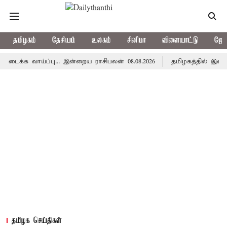
தமிழகம்
தேசியம்
உலகம்
சினிமா
விளையாட்டு
ஜோத
ாய்ப்பு... இன்றைய ராசிபலன் 08.08.2026
தமிழகத்தில் இன்று மழை
தமிழக செய்திகள்