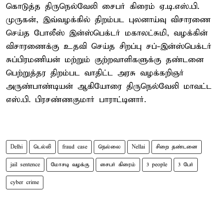
கொடுத்த திருநெல்வேலி சைபர் கிரைம் ஏ.டி.எஸ்.பி.
முருகன், இவ்வழக்கில் திறம்பட புலனாய்வு விசாரணை
செய்த போலீஸ் இன்ஸ்பெக்டர் மகாலட்சுமி, வழக்கின்
விசாரணைக்கு உதவி செய்த சிறப்பு சப்-இன்ஸ்பெக்டர்
சுப்பிரமணியன் மற்றும் குற்றவாளிகளுக்கு தண்டனை
பெற்றுத்தர திறம்பட வாதிட்ட அரசு வழக்கறிஞர்
அருண்பாண்டியன் ஆகியோரை திருநெல்வேலி மாவட்ட
எஸ்.பி. பிரசண்ணகுமார் பாராட்டினார்.
Delhi
டெல்லி
fraud case
நெல்லை
Nellai
சிறை தண்டனை
jail sentence
மோசடி வழக்கு
சைபர் கிரைம்
3 people
3 பேர்
cyber crime