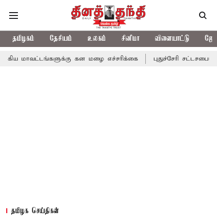
தமிழகம்
தேசியம்
உலகம்
சினிமா
விளையாட்டு
ஜோத
ட்டங்களுக்கு கன மழை எச்சரிக்கை
புதுச்சேரி சட்டசபையில் வரும் 2
தமிழக செய்திகள்