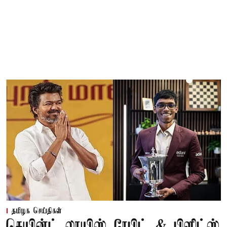
தமிழக செய்திகள்
செயின்ட் லூயிஸ் ரேபிட் & பிளிட்ஸ்