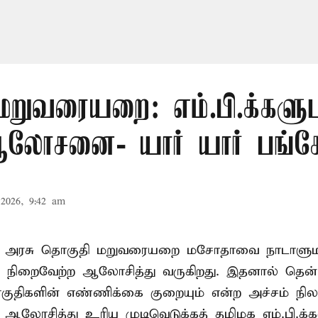
மறுவரையறை: எம்.பி.க்களு
லோசனை- யார் யார் பங்கேற
2026, 9:42 am
ா அரசு தொகுதி மறுவரையறை மசோதாவை நாடாளுமன்
்டி நிறைவேற்ற ஆலோசித்து வருகிறது. இதனால் தென்
ுதிகளின் எண்ணிக்கை குறையும் என்ற அச்சம் நிலவ
து ஆலோசித்து உரிய முடிவெடுக்கத் தமிழக எம்.பி.க்