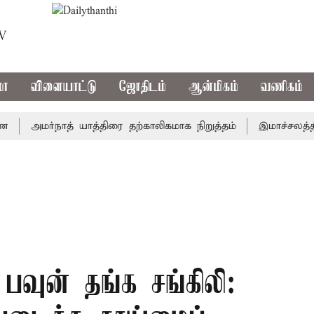
TV
மா
விளையாட்டு
ஜோதிடம்
ஆன்மிகம்
வணிகம்
அமர்நாத் யாத்திரை தற்காலிகமாக நிறுத்தம்
இமாச்சலத்தில் பே
 பவுன் தங்க சங்கிலி: