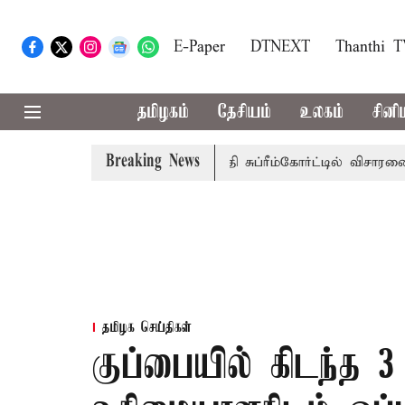
E-Paper
DTNEXT
Thanthi 
தமிழகம்
தேசியம்
உலகம்
சினி
Breaking News
ரசுப்பணி வழக்கு; வரும் 14ம்தேதி சுப்ரீம்கோர்ட்டில் விசாரணை
தமிழக செய்திகள்
குப்பையில் கிடந்த 3