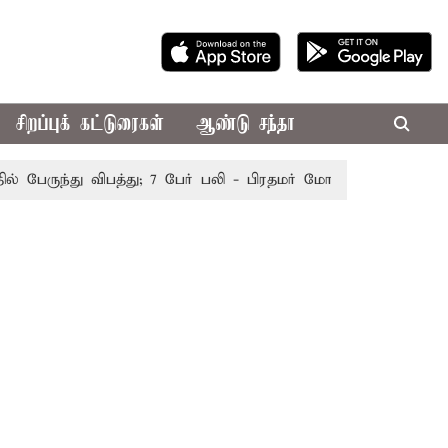
சிறப்புக் கட்டுரைகள்
ஆண்டு சந்தா
ருந்து விபத்து; 7 பேர் பலி - பிரதமர் மோடி இரங்கல்
தொகுத