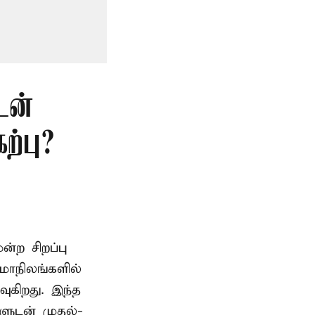
டன்
்பு?
ற சிறப்பு
மாநிலங்களில்
ுகிறது. இந்த
களுடன் முதல்-