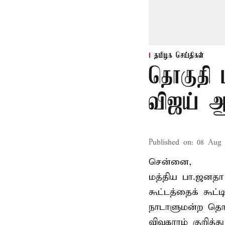
தமிழக செய்திகள்
தொகுதி 
விஜய் ஆ
Published on
:
08 Aug 
சென்னை,
மத்திய பா.ஜனத
கூட்டத்தைக் கூட
நாடாளுமன்ற தொக
விவகாரம் குறித்