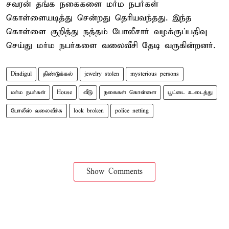
சவரன் தங்க நகைகளை மர்ம நபர்கள்
கொள்ளையடித்து சென்றது தெரியவந்தது. இந்த
கொள்ளை குறித்து நத்தம் போலீசார் வழக்குப்பதிவு
செய்து மர்ம நபர்களை வலைவீசி தேடி வருகின்றனர்.
Dindigul
திண்டுக்கல்
jewelry stolen
mysterious persons
மர்ம நபர்கள்
House
வீடு
நகைகள் கொள்ளை
பூட்டை உடைத்து
போலீஸ் வலைவீச்சு
lock broken
police netting
Show Comments