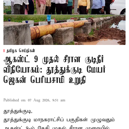
தமிழக செய்திகள்
ஆகஸ்ட் 9 முதல் சீரான குடிநீர்
விநியோகம்: தூத்துக்குடி மேயர்
ஜெகன் பெரியசாமி உறுதி
Published on
:
07 Aug 2026, 9:51 am
தூத்துக்குடி,
தூத்துக்குடி மாநகராட்சி
ப் பகுதிகள் முழுவதும்
ஆகஸ்ட் 9-ம் தேதி முதல் சீரான முறையில்