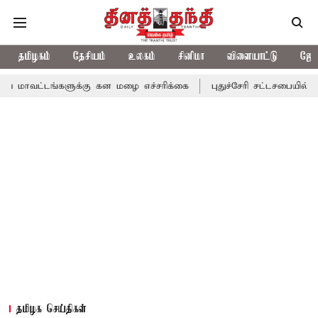
தமிழகம்
தேசியம்
உலகம்
சினிமா
விளையாட்டு
ஜோத
்களுக்கு கன மழை எச்சரிக்கை
புதுச்சேரி சட்டசபையில் வரும் 24ம் 
தமிழக செய்திகள்