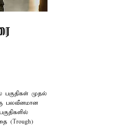
ரை
ல் பகுதிகள் முதல்
ஒரு பலவீனமான
பகுதிகளில்
தை (Trough)