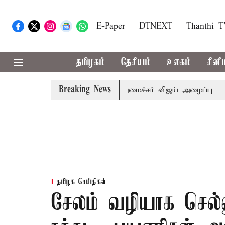
E-Paper
DTNEXT
Thanthi 
தமிழகம்
தேசியம்
உலகம்
சினி
Breaking News
்கள் கூட்டத்துக்கு முதல்-அமைச்சர் விஜய் அழைப்பு
முன்னாள
தமிழக செய்திகள்
சேலம் வழியாக செல்லு