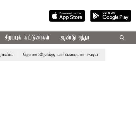
சிறப்புக் கட்டுரைகள்
ஆண்டு சந்தா
தொலைநோக்கு பார்வையுடன் கூடிய வேளாண் பட்ஜெட்: முதல்-