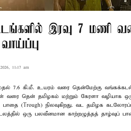
்டங்களில் இரவு 7 மணி வ
வாய்ப்பு
2026, 11:17 am
. முதல் 7.6 கி.மீ. உயரம் வரை தென்மேற்கு வங்கக்கட
திகள் வரை தென் தமிழகம் மற்றும் கேரளா வழியாக 
வு பாதை (Trough) நிலவுகிறது. வட தமிழக கடலோரப்
டலத்தில் ஒரு பலவீனமான காற்றழுத்தத் தாழ்வுப் பா