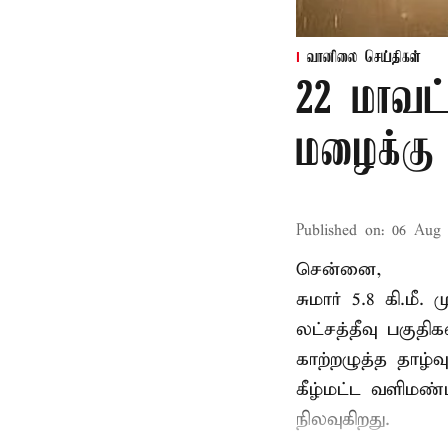
வானிலை செய்திகள்
22 மாவட
மழைக்கு 
Published on
:
06 Aug 
சென்னை,
சுமார் 5.8 கி.மீ
லட்சத்தீவு பகு
காற்றழுத்த தாழ்
கீழ்மட்ட வளிமண்
நிலவுகிறது.