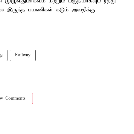
 முழுவதுமாகவும் மற்றும் பகுதியாகவும் ரத்து
ல்ல இருந்த பயணிகள் கடும் அவதிக்கு
து
Railway
ow Comments