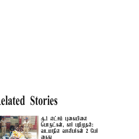
elated Stories
ரூ.1 லட்சம் புகையிலை
பொருட்கள், கார் பறிமுதல்:
வடமாநில வாலிபர்கள் 2 பேர்
கைது