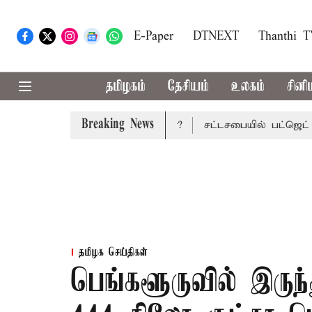
E-Paper
DTNEXT
Thanthi 
தமிழகம்
தேசியம்
உலகம்
சினி
Breaking News
ெட்: மாற்றமா?, தடுமாற்றமா?
சட்டசபையில் பட்ஜெட் மீதான வி
தமிழக செய்திகள்
பெங்களூருவில் இருந்