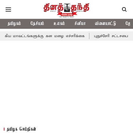
தமிழகம்
தேசியம்
உலகம்
சினிமா
விளையாட்டு
ஜோத
டங்களுக்கு கன மழை எச்சரிக்கை
புதுச்சேரி சட்டசபையில் வரும் 24ம
தமிழக செய்திகள்