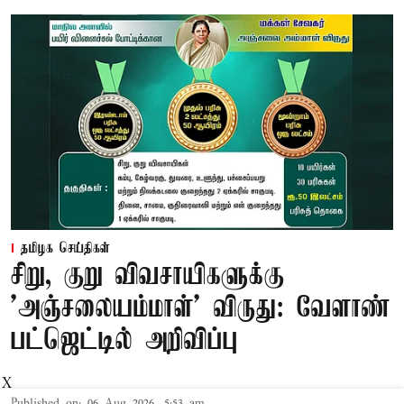
தமிழக செய்திகள்
சிறு, குறு விவசாயிகளுக்கு
'அஞ்சலையம்மாள்' விருது: வேளாண்
பட்ஜெட்டில் அறிவிப்பு
X
Published on
:
06 Aug 2026, 5:53 am