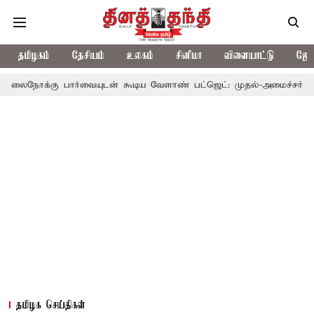
தமிழகம்
தேசியம்
உலகம்
சினிமா
விளையாட்டு
ஜோத
 பார்வையுடன் கூடிய வேளாண் பட்ஜெட்: முதல்-அமைச்சர் விஜய்
த
தமிழக செய்திகள்