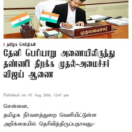
தமிழக செய்திகள்
தேனி பெரியாறு அணையிலிருந்து
தண்ணீர் திறக்க முதல்-அமைச்சர்
விஜய் ஆணை
Published on
:
07 Aug 2026, 12:47 pm
சென்னை,
தமிழக நீர்வளத்துறை வெளியிட்டுள்ள
அறிக்கையில் தெரிவித்திருப்பதாவது:-