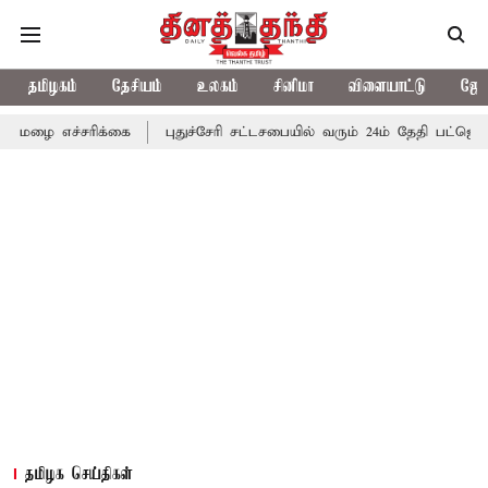
தமிழகம்
தேசியம்
உலகம்
சினிமா
விளையாட்டு
ஜோத
சரிக்கை
புதுச்சேரி சட்டசபையில் வரும் 24ம் தேதி பட்ஜெட் தாக்கல் ச
தமிழக செய்திகள்