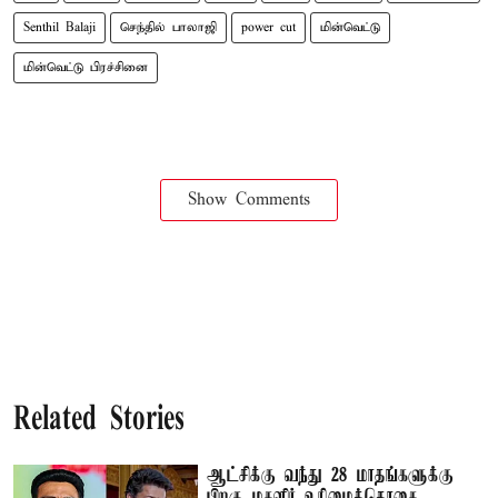
Senthil Balaji
செந்தில் பாலாஜி
power cut
மின்வெட்டு
மின்வெட்டு பிரச்சினை
Show Comments
Related Stories
ஆட்சிக்கு வந்து 28 மாதங்களுக்கு
பிறகு மகளிர் உரிமைத்தொகை