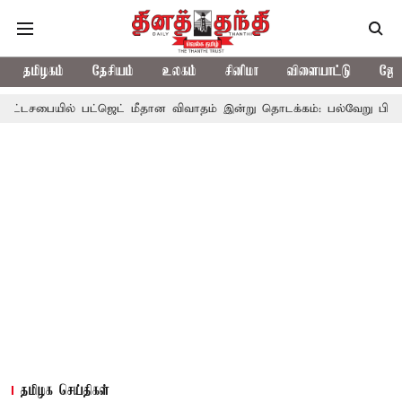
தமிழகம்
தேசியம்
உலகம்
சினிமா
விளையாட்டு
ஜோத
் பட்ஜெட் மீதான விவாதம் இன்று தொடக்கம்: பல்வேறு பிரச்சினைகளை எழுப
தமிழக செய்திகள்