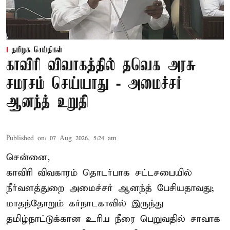
தமிழக செய்திகள்
காவிரி விவாகத்தில் தவெக அரசு
சமரசம் செய்யாது - அமைச்சர்
ஆனந்த் உறுதி
Published on
:
07 Aug 2026, 5:24 am
சென்னை,
காவிரி விவகாரம் தொடர்பாக சட்டசபையில்
நீர்வளத்துறை அமைச்சர் ஆனந்த் பேசியதாவது;
மாதந்தோறும் கர்நாடகாவில் இருந்து
தமிழ்நாட்டுக்கான உரிய நீரை பெறுவதில் சாவாக