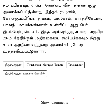
சமர்ப்பிக்கவும் 6 பேர் கொண்ட விசாரணைக் குழு
அமைக்கப்பட்டுள்ளது. இந்தக் குழுவில்,
கோ.ஜெயப்பிரியா, தங்கம், பாஸ்கரன், கார்த்திகேயன்,
பகவதி, மாயக்கண்ணன் உள்ளிட்ட ஆறு பேர்
இடம்பெற்றுள்ளனர். இந்த ஆய்வுக்குழுவானது வருகிற
20-ம் தேதிக்குள் அறிக்கையை சமர்ப்பிக்கவும் இந்து
சமய அறநிலையத்துறை அமைச்சர் ரமேஷ்
உத்தரவிடப்பட்டுள்ளார்.
திருச்செந்தூர்
Tiruchendur Murugan Temple
Tiruchendur
திருச்செந்தூர் முருகன் கோவில்
Show Comments