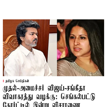
தமிழக செய்திகள்
முதல்-அமைச்சர் விஜய்-சங்கீதா
விவாகரத்து வழக்கு: செங்கல்பட்டு
கோர்ட்டில் இன்று விசாரணை