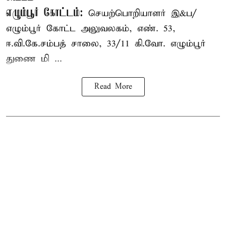
எழும்பூர் கோட்டம்:
செயற்பொறியாளர் இ&ப/
எழும்பூர் கோட்ட அலுவலகம், எண். 53,
ஈ.வி.கே.சம்பத் சாலை, 33/11 கி.வோ. எழும்பூர்
துணை மி ...
Read More