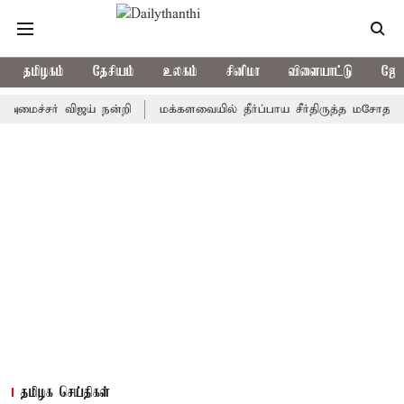
தமிழகம்
தேசியம்
உலகம்
சினிமா
விளையாட்டு
ஜோத
சர் விஜய் நன்றி
மக்களவையில் தீர்ப்பாய சீர்திருத்த மசோதா அறிமுக
தமிழக செய்திகள்