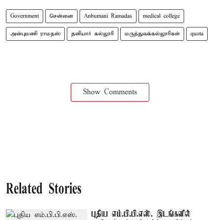
Government
சென்னை
Anbumani Ramadas
medical college
அன்புமணி ராமதஸ்
தனியார் கல்லூரி
மருத்துவக்கல்லூரிகள்
quota
Show Comments
Related Stories
புதிய எம்.பி.பி.எஸ். இடங்களில்