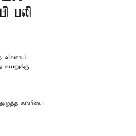
யி பலி
த விவசாயி
ு வயலுக்கு
 அழுத்த கம்பியை