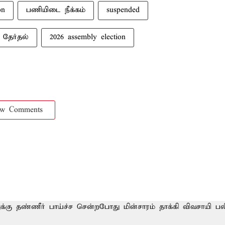
on
பணியிடை நீக்கம்
suspended
 தேர்தல்
2026 assembly election
ow Comments