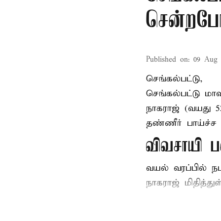
சென்றபோத
Published on
:
09 Aug 
செங்கல்பட்டு,
செங்கல்பட்டு
மாவ
நாகராஜ் (வயது 
தண்ணீர் பாய்ச்ச 
விவசாயி ப
வயல் வரப்பில் ந
நாகராஜ் மிதித்துள