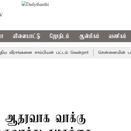
TV
மா
விளையாட்டு
ஜோதிடம்
ஆன்மிகம்
வணிகம்
ீராங்கனை சாம்பியன் பட்டம் வென்றார்
சென்னையின் பல்வேற
கு ஆதரவாக வாக்கு