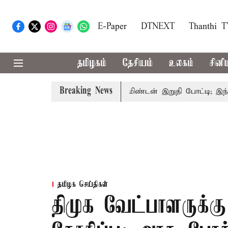
E-Paper
DTNEXT
Thanthi 
தமிழகம்
தேசியம்
உலகம்
சினி
Breaking News
ய்ய வாய்ப்பு
கொரிய பேட்மிண்டன் இறுதி போட்டி; இந்திய வ
தமிழக செய்திகள்
திமுக வேட்பாளருக்