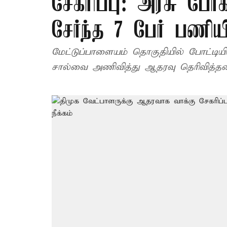
சேகரிப்பு: அரசு போ
சேர்ந்த 7 பேர் பணிய
மேட்டுப்பாளையம் தொகுதியில் போட்டியிட
சால்வை அணிவித்து ஆதரவு தெரிவித்தன